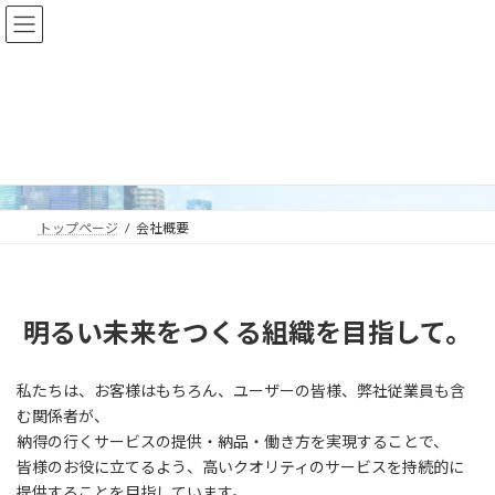
コ
ナ
ン
ビ
テ
ゲ
ン
ー
ツ
シ
へ
ョ
会社概要
ス
ン
キ
に
ッ
移
プ
動
トップページ
会社概要
明るい未来をつくる組織を目指して。
私たちは、お客様はもちろん、ユーザーの皆様、弊社従業員も含
む関係者が、
納得の行くサービスの提供・納品・働き方を実現することで、
皆様のお役に立てるよう、高いクオリティのサービスを持続的に
提供することを目指しています。