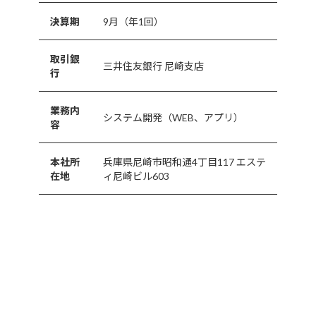
決算期
9月（年1回）
取引銀
三井住友銀行 尼崎支店
行
業務内
システム開発（WEB、アプリ）
容
本社所
兵庫県尼崎市昭和通4丁目117 エステ
在地
ィ尼崎ビル603