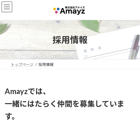
コ
ナ
ン
ビ
テ
ゲ
ン
ー
ツ
シ
へ
ョ
採用情報
ス
ン
キ
に
ッ
移
プ
動
トップページ
採用情報
Amayzでは、
一緒にはたらく仲間を募集していま
す。