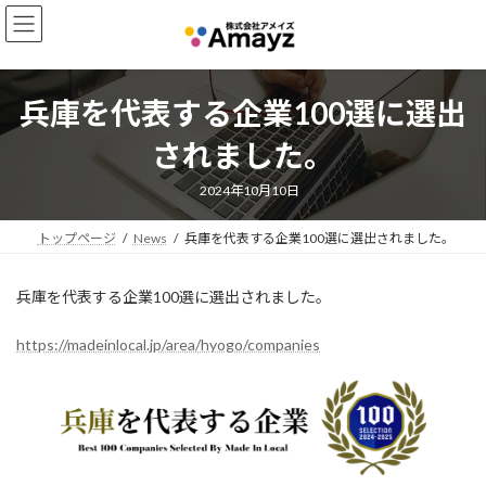
コ
ナ
ン
ビ
テ
ゲ
ン
ー
ツ
シ
兵庫を代表する企業100選に選出
へ
ョ
ス
ン
されました。
キ
に
ッ
移
2024年10月10日
プ
動
トップページ
News
兵庫を代表する企業100選に選出されました。
兵庫を代表する企業100選に選出されました。
https://madeinlocal.jp/area/hyogo/companies